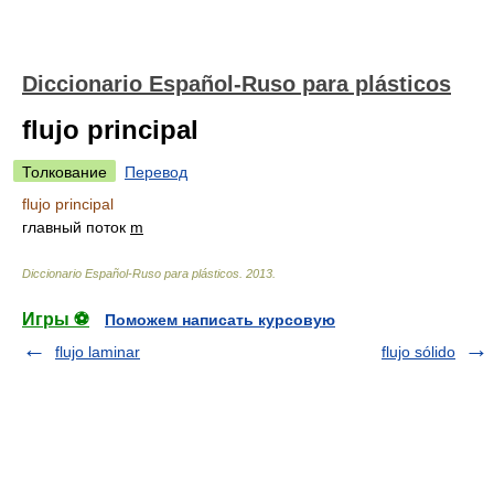
Diccionario Español-Ruso para plásticos
flujo principal
Толкование
Перевод
flujo principal
главный поток
m
Diccionario Español-Ruso para plásticos
.
2013
.
Игры ⚽
Поможем написать курсовую
flujo laminar
flujo sólido