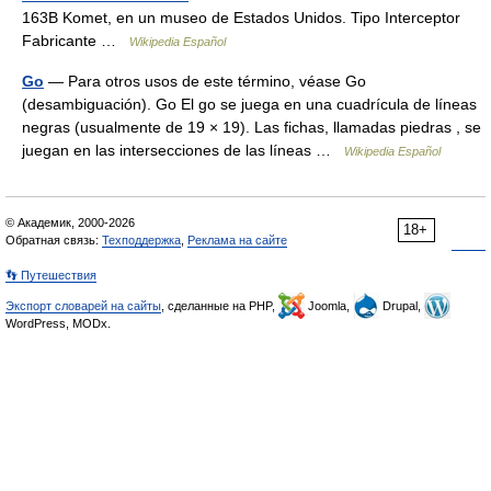
163B Komet, en un museo de Estados Unidos. Tipo Interceptor
Fabricante …
Wikipedia Español
Go
— Para otros usos de este término, véase Go
(desambiguación). Go El go se juega en una cuadrícula de líneas
negras (usualmente de 19 × 19). Las fichas, llamadas piedras , se
juegan en las intersecciones de las líneas …
Wikipedia Español
© Академик, 2000-2026
18+
Обратная связь:
Техподдержка
,
Реклама на сайте
👣 Путешествия
Экспорт словарей на сайты
, сделанные на PHP,
Joomla,
Drupal,
WordPress, MODx.